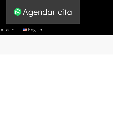
Agendar cita
ontacto
English