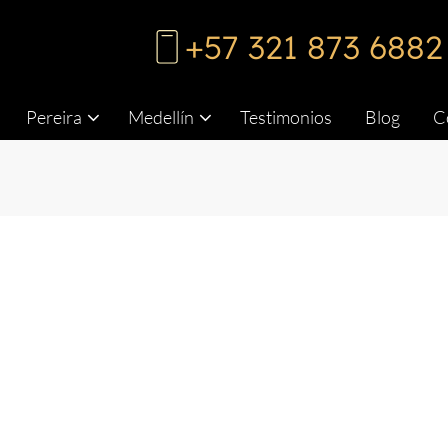
+57 321 873 6882
Pereira
Medellín
Testimonios
Blog
C