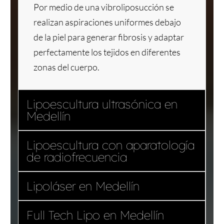
Por medio de una vibroliposucción se
realizan aspiraciones uniformes debajo
de la piel para generar fibrosis y adaptar
perfectamente los tejidos en diferentes
zonas del cuerpo.
Lipoescultura ultrasónica en
Medellín
Lipoescultura con aparatología
de radiofrecuencia
Lipoláser en Medellín
Full Tech Lipo en Medellín