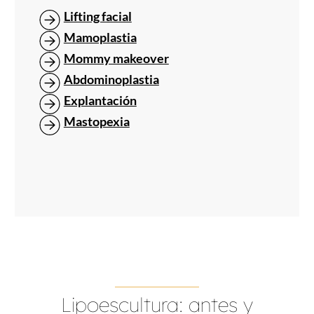
Lifting facial
Mamoplastia
Mommy makeover
Abdominoplastia
Explantación
Mastopexia
Lipoescultura: antes y