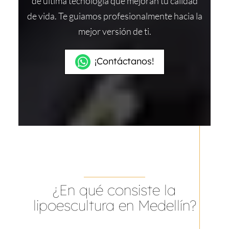
de última tecnología que mejoran tu calidad
de vida. Te guiamos profesionalmente hacia la
mejor versión de ti.
¡Contáctanos!
¿En qué consiste la
lipoescultura en Medellín?