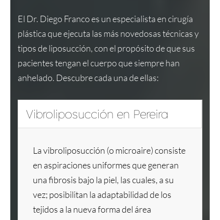
El Dr. Diego Franco es un especialista en cirugía
plástica que ejecuta las más novedosas técnicas y
tipos de liposucción, con el propósito de que sus
pacientes tengan el cuerpo que siempre han
anhelado. Descubre cada una de ellas:
Vibroliposucción en Pereira
La vibroliposucción (o microaire) consiste
en aspiraciones uniformes que generan
una fibrosis bajo la piel, las cuales, a su
vez; posibilitan la adaptabilidad de los
tejidos a la nueva forma del área