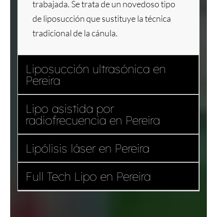
trabajada. Se trata de un novedoso tipo
de liposucción que sustituye la técnica
tradicional de la cánula.
Liposucción ultrasónica en
Pereira
Lipo asistida por
radiofrecuencia en Pereira
Lipólisis láser en Pereira
Full Tech Lipo en Pereira