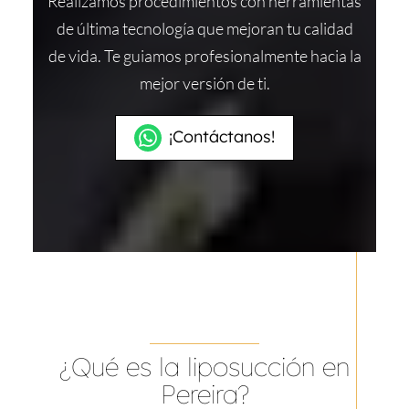
Realizamos procedimientos con herramientas
de última tecnología que mejoran tu calidad
de vida. Te guiamos profesionalmente hacia la
mejor versión de ti.
¡Contáctanos!
¿Qué es la liposucción en
Pereira?