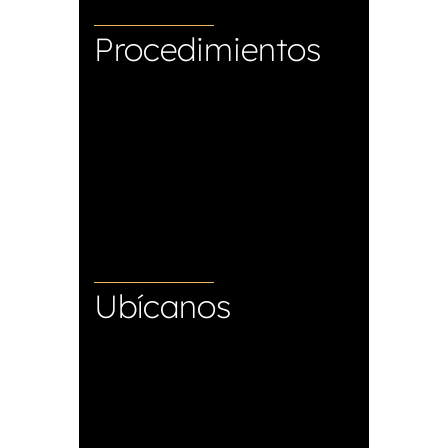
Procedimientos
Abdominoplastia
Lifting facial
Lipoescultura
Mamoplastia
Mommy makeover
Ubícanos