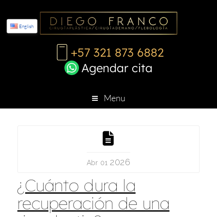
English
+57 321 873 6882
Agendar cita
Menu
2026
Abr 01
¿Cuánto dura la
recuperación de una